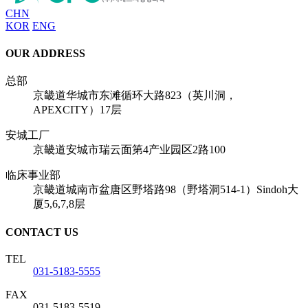
CHN
KOR
ENG
OUR ADDRESS
总部
京畿道华城市东滩循环大路823（英川洞，
APEXCITY）17层
安城工厂
京畿道安城市瑞云面第4产业园区2路100
临床事业部
京畿道城南市盆唐区野塔路98（野塔洞514-1）Sindoh大
厦5,6,7,8层
CONTACT US
TEL
031-5183-5555
FAX
031-5183-5519