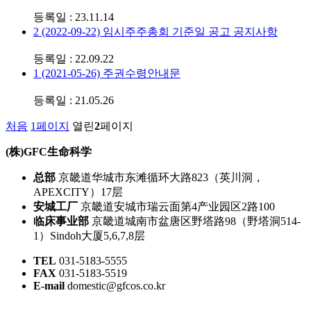
등록일 : 23.11.14
2
(2022-09-22) 임시주주총회 기준일 공고 공지사항
등록일 : 22.09.22
1
(2021-05-26) 주권수령안내문
등록일 : 21.05.26
처음
1
페이지
열린
2
페이지
(株)GFC生命科学
总部
京畿道华城市东滩循环大路823（英川洞，
APEXCITY）17层
安城工厂
京畿道安城市瑞云面第4产业园区2路100
临床事业部
京畿道城南市盆唐区野塔路98（野塔洞514-
1）Sindoh大厦5,6,7,8层
TEL
031-5183-5555
FAX
031-5183-5519
E-mail
domestic@gfcos.co.kr