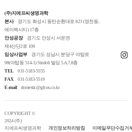
(주)지에프씨생명과학
본사
경기도 화성시 동탄순환대로 823 (영천동,
에이팩시티) 17층
안성공장
경기도 안성시 서운면
제4산단2로 100
임상사업부
경기도 성남시 분당구 야탑로
98(야탑동 514-1) Sindoh 빌딩 5,6,7,8층
TEL
031-5183-5555
FAX
031-5183-5519
E-mail
domestic@gfcos.co.kr
COPYRIGHT ©
2024 (주)
지에프씨생명과학
개인정보처리방침
이메일무단수집거