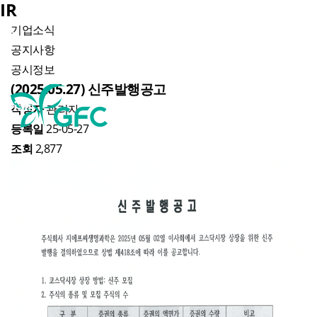
IR
기업소식
KOR
IO-
제품소개
임상사업
IR
공지사항
공시정보
(2025.05.27) 신주발행공고
erials
icrobiome
주요제품
임상사업
KOR
기업소식
작성자
관리자
등록일
25-05-27
Plant Cell
제품리스트
공지사항
조회
2,877
OSOME
온라인문의
공시정보
R&D